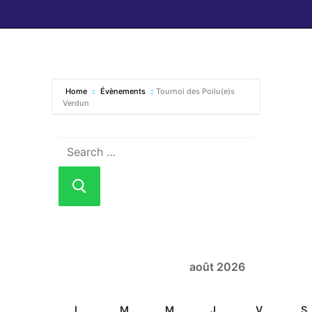
Home
Évènements
Tournoi des Poilu(e)s
Verdun
août 2026
L
M
M
J
V
S