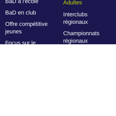
BaD à l'école
Adultes
BaD en club
Interclubs
régionaux
Offre compétitive
jeunes
Championnats
régionaux
Focus sur le
MiniBaD
Pratique féminine
Pour aller vers le
Play' BaD
Haut Niveau
Actions
Nos labels
fidélisantes
FIB
Partenaires
Nos espaces
Nos partenaires
dédiés