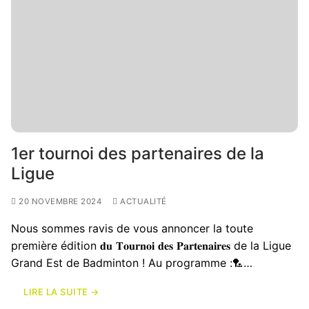
1er tournoi des partenaires de la
Ligue
20 NOVEMBRE 2024
ACTUALITÉ
Nous sommes ravis de vous annoncer la toute
première édition 𝐝𝐮 𝐓𝐨𝐮𝐫𝐧𝐨𝐢 𝐝𝐞𝐬 𝐏𝐚𝐫𝐭𝐞𝐧𝐚𝐢𝐫𝐞𝐬 de la Ligue
Grand Est de Badminton ! Au programme :🏸…
LIRE LA SUITE →