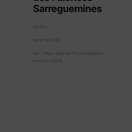
Sarreguemines
adultes
séries N2/P12
lien : https://badnet.fr/tournoi/public?
eventid=25256