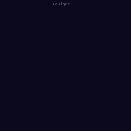
La Ligue
Home
Évènements
IC Séniors
National
National J6
août 2026
L
M
M
J
V
S