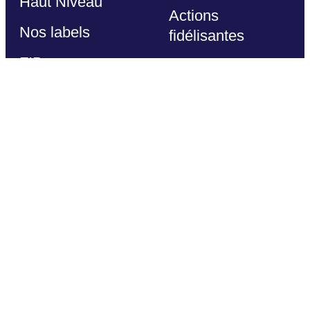
Haut Niveau
Actions
Nos labels
fidélisantes
FIB
Partenaires
Nos espaces
Nos partenaires
dédiés
Devenir
Espace
partenaire
Dirigeants
Offres licenciés
Espace
Club des
Éducateurs
partenaires
Haut Niveau
Autres
Officiels
Techniques
Calendrier