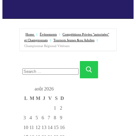
Home
Évènements
Compétitions Privées "autorisées"
et Championnats
Tournois Jeunes &ou Adultes
Championnat Régional Vétérans
août 2026
L
M
M
J
V
S
D
1
2
3
4
5
6
7
8
9
10
11
12
13
14
15
16