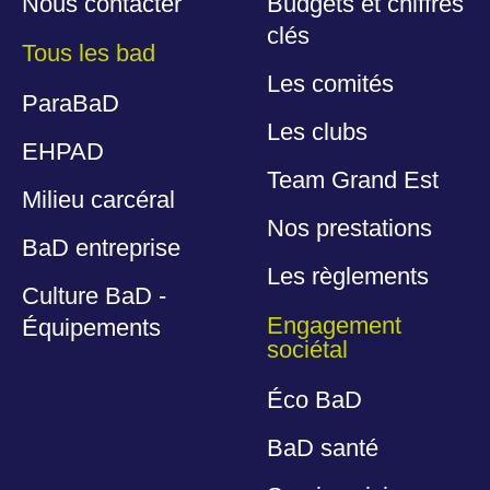
Nous contacter
Budgets et chiffres
clés
Tous les bad
Les comités
ParaBaD
Les clubs
EHPAD
Team Grand Est
Milieu carcéral
Nos prestations
BaD entreprise
Les règlements
Culture BaD -
Engagement
Équipements
sociétal
Éco BaD
BaD santé