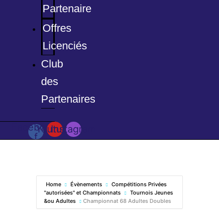
Partenaire
Offres
Licenciés
Club
des
Partenaires
Facebook-
Youtube
Instagram
f
Home
Évènements
Compétitions Privées
"autorisées" et Championnats
Tournois Jeunes
&ou Adultes
Championnat 68 Adultes Doubles