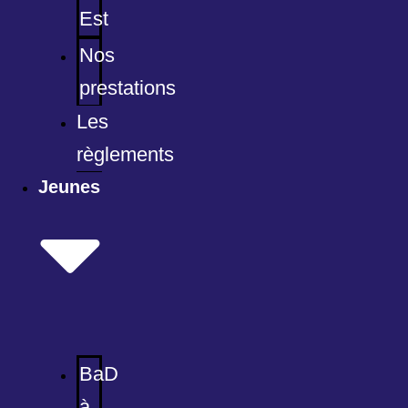
Est
Nos
prestations
Les
règlements
Jeunes
BaD
à