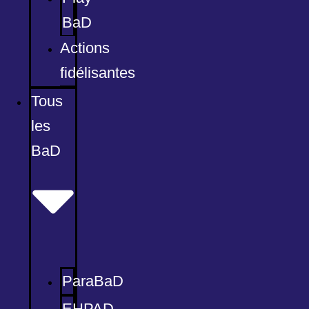
BaD
Actions
fidélisantes
Tous
les
BaD
ParaBaD
EHPAD