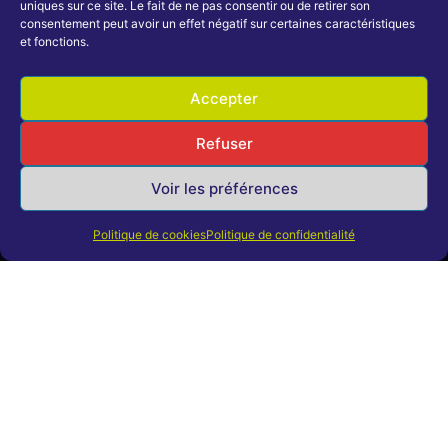
Haut Niveau
uniques sur ce site. Le fait de ne pas consentir ou de retirer son
consentement peut avoir un effet négatif sur certaines caractéristiques
Actions
et fonctions.
Nos labels
fidélisantes
FIB
Accepter
Partenaires
Nos espaces
Refuser
Nos partenaires
dédiés
Voir les préférences
Devenir partenaire
Espace Dirigeants
Offres licenciés
Politique de cookies
Politique de confidentialité
Espace
Éducateurs
Club des
partenaires
Haut Niveau
Autres
Officiels
Techniques
Calendrier