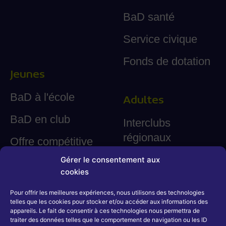
BaD santé
Service civique
Fonds de dotation
Jeunes
BaD à l'école
Adultes
BaD en club
Interclubs
régionaux
Offre compétitive
jeunes
Championnats
Gérer le consentement aux
cookies
régionaux
Focus sur le
MiniBaD
Pour offrir les meilleures expériences, nous utilisons des technologies
Pratique féminine
telles que les cookies pour stocker et/ou accéder aux informations des
appareils. Le fait de consentir à ces technologies nous permettra de
Pour aller vers le
Play' BaD
traiter des données telles que le comportement de navigation ou les ID