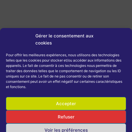
Gérer le consentement aux
TRJ1 – les 26 et 27 septembre 2026
cookies
7 juillet 2026
11h01
Le 1er Trophée Régional Jeunes de la saison, se déroulera les
Pour offrir les meilleures expériences, nous utilisons des technologies
26 et 27 septembre à WITTELSHEIM (68). 📍Salle Pierre Albouy
telles que les cookies pour stocker et/ou accéder aux informations des
– Rue de Reiningue
appareils. Le fait de consentir à ces technologies nous permettra de
traiter des données telles que le comportement de navigation ou les ID
Lire plus
uniques sur ce site. Le fait de ne pas consentir ou de retirer son
consentement peut avoir un effet négatif sur certaines caractéristiques
et fonctions.
Accepter
Refuser
Voir les préférences