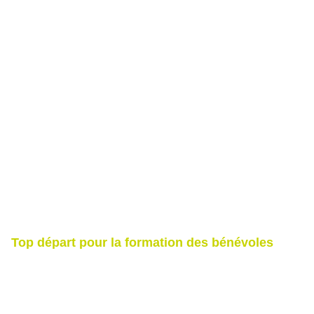
Top départ pour la formation des bénévoles
2026/27
9 juillet 2026
11h09
Derrière chaque joueur qui progresse et chaque animation
réussie, il y a un bénévole inspiré… Cette saison, boostez vos