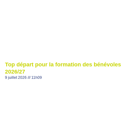
Top départ pour la formation des bénévoles
2026/27
9 juillet 2026
11h09
Derrière chaque joueur qui progresse et chaque animation
réussie, il y a un bénévole inspiré… Cette saison, boostez vos
compétences et donnez un nouvel élan
Lire plus