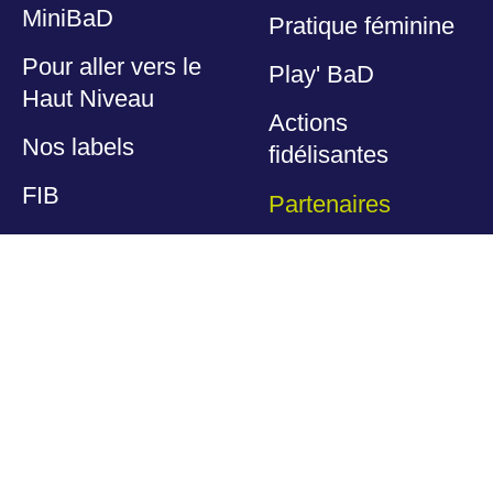
MiniBaD
Pratique féminine
Pour aller vers le
Play' BaD
Haut Niveau
Actions
Nos labels
fidélisantes
FIB
Partenaires
Nos espaces
Nos partenaires
dédiés
Devenir partenaire
Espace Dirigeants
Offres licenciés
Espace
Éducateurs
Club des
partenaires
Haut Niveau
Autres