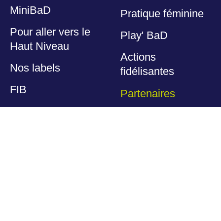
MiniBaD
Pratique féminine
Pour aller vers le
Play' BaD
Haut Niveau
Actions
Nos labels
fidélisantes
FIB
Partenaires
Nos espaces
Nos partenaires
dédiés
Devenir partenaire
Espace Dirigeants
Offres licenciés
Espace
Éducateurs
Club des
partenaires
Haut Niveau
Autres